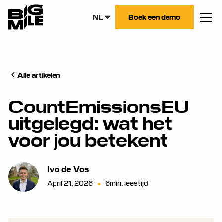
NL
Boek een demo
Alle artikelen
CountEmissionsEU
uitgelegd: wat het
voor jou betekent
Ivo de Vos
April 21, 2026
•
6
min. leestijd