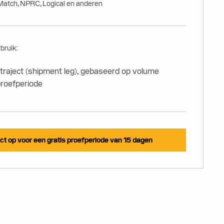
Match, NPRC, Logical en anderen
bruik:
ltraject (shipment leg), gebaseerd op volume
proefperiode
t op voor een gratis proefperiode van 15 dagen