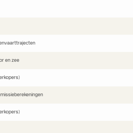
nenvaarttrajecten
or en zee
erkopers)
emissieberekeningen
erkopers)