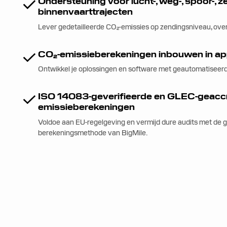
Ondersteuning voor lucht-, weg-, spoor-, z
binnenvaarttrajecten
Lever gedetailleerde CO₂-emissies op zendingsniveau, over
CO₂-emissieberekeningen inbouwen in app
Ontwikkel je oplossingen en software met geautomatiseer
ISO 14083-geverifieerde en GLEC-geacc
emissieberekeningen
Voldoe aan EU-regelgeving en vermijd dure audits met de g
berekeningsmethode van BigMile.