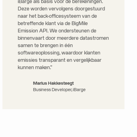
iBarge als basis voor de berekeningen.
Deze worden vervolgens doorgestuurd
naar het back-officesysteem van de
betreffende klant via de BigMile
Emission API. We ondersteunen de
binnenvaart door meerdere datastromen
samen te brengen in één
softwareoplossing, waardoor klanten
emissies transparant en vergelijkbaar
kunnen maken.”
Marius Hakkesteegt
Business Developer, iBarge