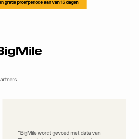
n gratis proefperiode aan van 15 dagen
BigMile
partners
“BigMile wordt gevoed met data van