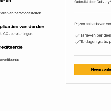
ee- en
Gebruikt door Delivery
 alle vervoersmodaliteiten.
Prijzen op basis van ver
licaties van derden
de CO₂-berekeningen.
Tarieven per dee
15 dagen gratis 
rediteerde
everifieerde
Neem contac