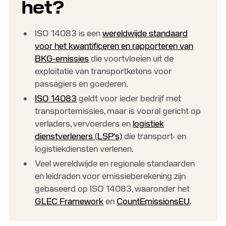
het?
ISO 14083 is een
wereldwijde standaard
voor het kwantificeren en rapporteren van
BKG-emissies
die voortvloeien uit de
exploitatie van transportketens voor
passagiers en goederen.
ISO 14083
geldt voor ieder bedrijf met
transportemissies, maar is vooral gericht op
verladers, vervoerders en
logistiek
dienstverleners (LSP's)
die transport- en
logistiekdiensten verlenen.
Veel wereldwijde en regionale standaarden
en leidraden voor emissieberekening zijn
gebaseerd op ISO 14083, waaronder het
GLEC Framework
en
CountEmissionsEU
.