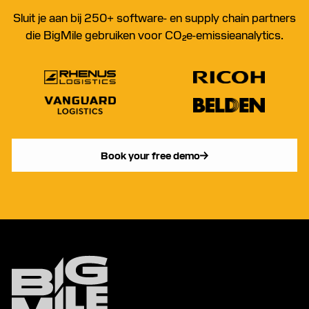
Sluit je aan bij 250+ software- en supply chain partners
die BigMile gebruiken voor CO₂e-emissieanalytics.
Book your free demo