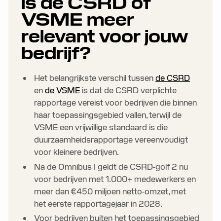
is de CSRD of
3. Betere toegang tot groene financiering
VSME meer
4. Je CO₂-voetafdruk en kosten verlagen
relevant voor jouw
bedrijf?
5. Springplank voor toekomstige
nalevingsvereisten
Het belangrijkste verschil tussen
de CSRD
en
de VSME
is dat de CSRD verplichte
rapportage vereist voor bedrijven die binnen
haar toepassingsgebied vallen, terwijl de
VSME een vrijwillige standaard is die
duurzaamheidsrapportage vereenvoudigt
voor kleinere bedrijven.
Na de Omnibus I geldt de CSRD-golf 2 nu
voor bedrijven met 1.000+ medewerkers en
meer dan €450 miljoen netto-omzet, met
het eerste rapportagejaar in 2028.
Voor bedrijven buiten het toepassingsgebied