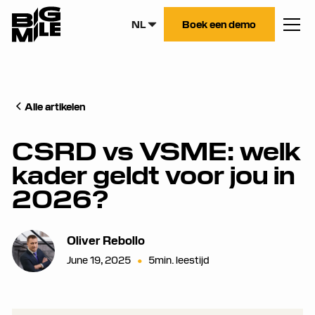
NL
Boek een demo
Alle artikelen
CSRD vs VSME: welk
kader geldt voor jou in
2026?
Oliver Rebollo
June 19, 2025
•
5
min. leestijd