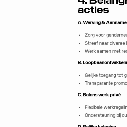
4. Belang
acties
A. Werving & Aanname
Zorg voor genderneu
Streef naar diverse
Werk samen met recr
B. Loopbaanontwikkeli
Gelijke toegang tot 
Transparante promot
C. Balans werk-privé
Flexibele werkregeli
Ondersteuning bij ou
D. Gelijke beloning