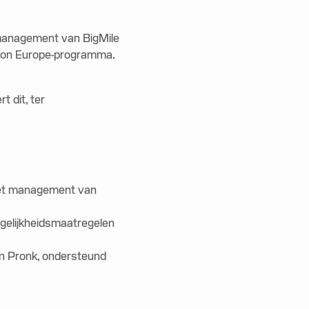
 management van BigMile
izon Europe-programma.
 dit, ter
 het management van
rgelijkheidsmaatregelen
Jan Pronk, ondersteund