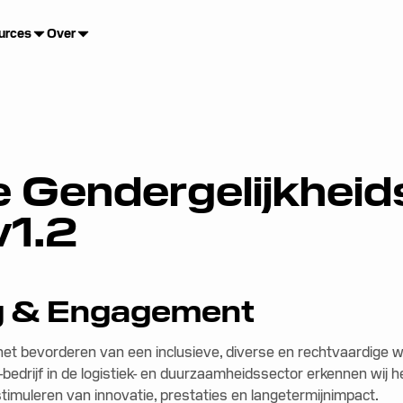
urces
Over
e Gendergelijkheid
v1.2
ing & Engagement
r het bevorderen van een inclusieve, diverse en rechtvaardige
edrijf in de logistiek- en duurzaamheidssector erkennen wij h
 stimuleren van innovatie, prestaties en langetermijnimpact.