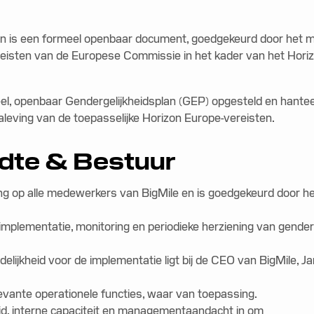
lan is een formeel openbaar document, goedgekeurd door het
eisten van de Europese Commissie in het kader van het Hor
el, openbaar Gendergelijkheidsplan (GEP) opgesteld en hanteert
leving van de toepasselijke Horizon Europe-vereisten.
jdte & Bestuur
sing op alle medewerkers van BigMile en is goedgekeurd door
 implementatie, monitoring en periodieke herziening van gende
elijkheid voor de implementatie ligt bij de CEO van BigMile, 
vante operationele functies, waar van toepassing.
ijd, interne capaciteit en managementaandacht in om