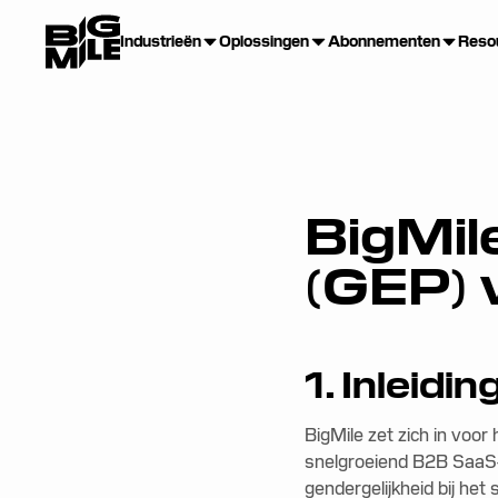
Industrieën
Oplossingen
Abonnementen
Reso
BigMil
(GEP) 
1. Inleid
BigMile zet zich in voo
snelgroeiend B2B SaaS-b
gendergelijkheid bij het