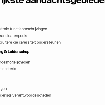
rijkste aandachtsgebied
trale functieomschrijvingen
 kandidatenpools
uiters die diversiteit ondersteunen
ng & Leiderschap
groeimogelijkheden
iecriteria
ngen
derlijke verantwoordelijkheden