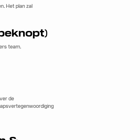
n. Het plan zal
 beknopt)
vers team.
over de
chapsvertegenwoordiging