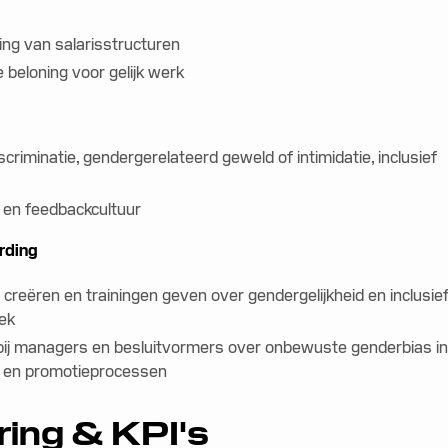
ing van salarisstructuren
e beloning voor gelijk werk
scriminatie, gendergerelateerd geweld of intimidatie, inclusief
en feedbackcultuur
rding
 creëren en trainingen geven over gendergelijkheid en inclusie
ek
bij managers en besluitvormers over onbewuste genderbias i
e- en promotieprocessen
ring & KPI's