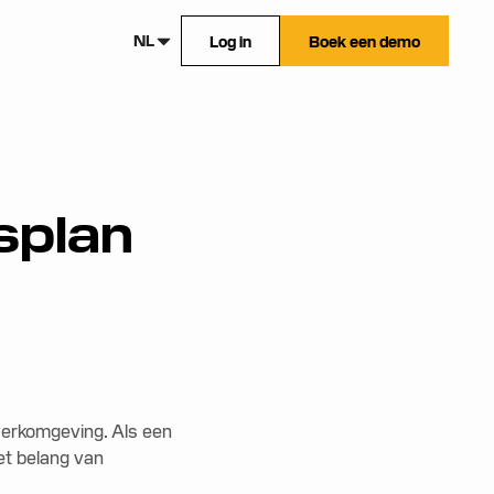
NL
Log in
Boek een demo
splan
 werkomgeving. Als een
et belang van