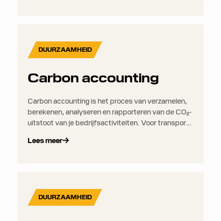
voertuigcapaciteit en klantlocaties meegenomen
om rijtijden, levertijden en emissies te
verminderen.
DUURZAAMHEID
Carbon accounting
Carbon accounting is het proces van verzamelen,
berekenen, analyseren en rapporteren van de CO₂-
uitstoot van je bedrijfsactiviteiten. Voor transport-
en logistiekbedrijven gaat het hierbij voornamelijk
Lees meer
om Scope 1-emissies van de transportritten die ze
uitvoeren.
DUURZAAMHEID