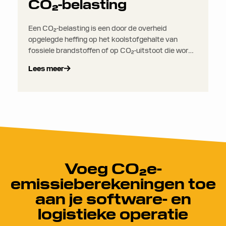
CO₂-belasting
Een CO₂-belasting is een door de overheid
opgelegde heffing op het koolstofgehalte van
fossiele brandstoffen of op CO₂-uitstoot die wordt
gegenereerd door bepaalde activiteiten. Dit kan
Lees meer
van toepassing zijn op brandstofproducenten,
energiebedrijven, industriële fabrikanten of grote
transportoperators, afhankelijk van hoe de
nationale of regionale belasting is opgebouwd. Hoe
meer een bedrijf uitstoot, hoe meer het betaalt.
Voeg CO₂e-
emissieberekeningen toe
aan je software- en
logistieke operatie