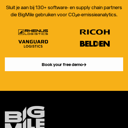
Sluit je aan bij 130+ software- en supply chain partners
die BigMile gebruiken voor CO₂e-emissieanalytics.
Book your free demo