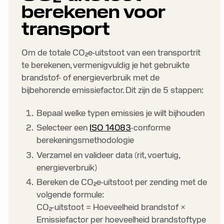
berekenen voor
3. Verzamel en valideer data
transport
4. Bereken de CO₂e-uitstoot per
transporttype
Om de totale CO₂e-uitstoot van een transportrit
te berekenen, vermenigvuldig je het gebruikte
5. Consolideer en rapporteer over
brandstof- of energieverbruik met de
emissiedata
bijbehorende emissiefactor. Dit zijn de 5 stappen:
Bepaal welke typen emissies je wilt bijhouden
Selecteer een
ISO 14083
-conforme
berekeningsmethodologie
Verzamel en valideer data (rit, voertuig,
energieverbruik)
Bereken de CO₂e-uitstoot per zending met de
volgende formule:
CO₂-uitstoot = Hoeveelheid brandstof ×
Emissiefactor per hoeveelheid brandstoftype