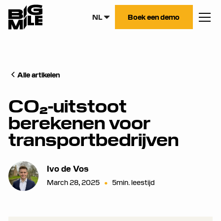
NL
Boek een demo
Alle artikelen
CO₂-uitstoot
berekenen voor
transportbedrijven
Ivo de Vos
March 28, 2025
•
5
min. leestijd