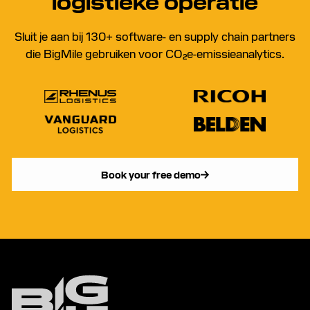
logistieke operatie
Sluit je aan bij 130+ software- en supply chain partners
die BigMile gebruiken voor CO₂e-emissieanalytics.
Book your free demo