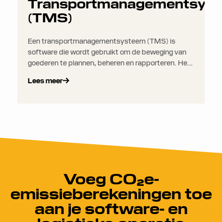
Transportmanagementsys
(TMS)
Een transportmanagementsysteem (TMS) is
software die wordt gebruikt om de beweging van
goederen te plannen, beheren en rapporteren. Het
helpt bedrijven alles te overzien, van routeplanning
Lees meer
en vervoerdersselectie tot het volgen van
zendingen en vrachtcontrole.
Voeg CO₂e-
emissieberekeningen toe
aan je software- en