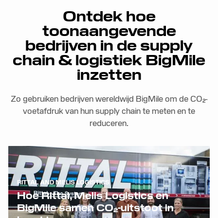
Ontdek hoe
toonaangevende
bedrijven in de supply
chain & logistiek BigMile
inzetten
Zo gebruiken bedrijven wereldwijd BigMile om de CO₂-
voetafdruk van hun supply chain te meten en te
reduceren.
RITTAL AND MELIS LOGISTICS
Hoe Rittal, Melis Logistics en
BigMile samen CO₂-uitstoot in