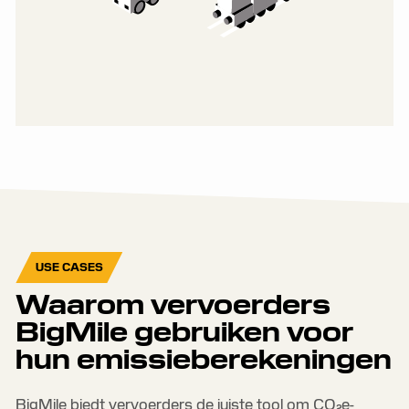
USE CASES
Waarom vervoerders
BigMile gebruiken voor
hun emissieberekeningen
BigMile biedt vervoerders de juiste tool om CO₂e-