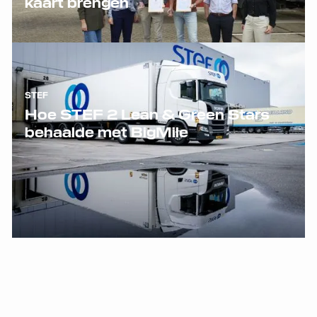
kaart brengen
STEF
Hoe STEF 2 Lean & Green Stars
behaalde met BigMile
Bekijk alle klantverhalen