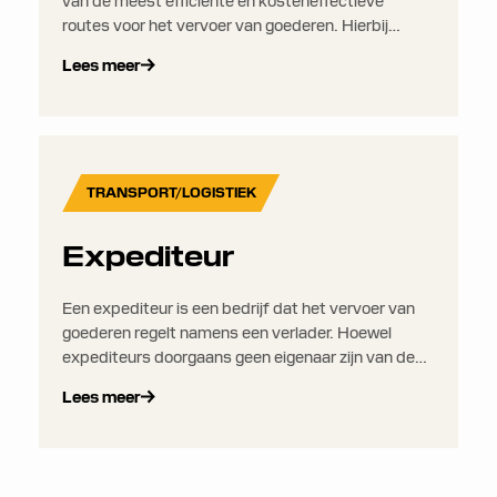
van de meest efficiënte en kosteneffectieve
routes voor het vervoer van goederen. Hierbij
worden variabelen zoals afstand, verkeer,
Lees meer
tijdvensters, brandstofverbruik,
voertuigcapaciteit en klantlocaties meegenomen
om rijtijden, levertijden en emissies te
verminderen.
TRANSPORT/LOGISTIEK
Expediteur
Een expediteur is een bedrijf dat het vervoer van
goederen regelt namens een verlader. Hoewel
expediteurs doorgaans geen eigenaar zijn van de
transportvoertuigen of -schepen, coordineren ze
Lees meer
het volledige verzendproces via een wereldwijd
netwerk van vervoerders, douane-agenten en
magazijnen.