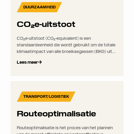
DUURZAAMHEID
CO₂e-uitstoot
CO₂e-uitstoot (CO₂-equivalent) is een
standaardeenheid die wordt gebruikt om de totale
klimaatimpact van alle broeikasgassen (BKG) uit
te drukken in termen van de hoeveelheid CO₂ die
Lees meer
hetzelfde opwarmingseffect zou hebben. Dit
maakt het eenvoudiger om verschillende soorten
emissies op een consistente manier te vergelijken
en te rapporteren.
TRANSPORT/LOGISTIEK
Routeoptimalisatie
Routeoptimalisatie is het proces van het plannen