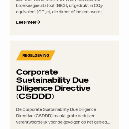
broeikasgasuitstoot (BKG), uitgedrukt in CO₂-
equivalent (CO₂e), die direct of indirect wordt
gegenereerd door een bedrijf, product, dienst of
Lees meer
activiteit. Voor bedrijven die transport- en
logistieke activiteiten bezitten of uitbesteden,
vormen emissies van brandstofverbranding in
voertuigen en elektriciteitsverbruik in magazijnen
en kantoren doorgaans een groot deel van de CO₂-
REGELGEVING
voetafdruk.
Corporate
Sustainability Due
Diligence Directive
(CSDDD)
De Corporate Sustainability Due Diligence
Directive (CSDDD) maakt grote bedrijven
verantwoordelijk voor de gevolgen op het gebied
van mensenrechten en milieu in hun hele supply