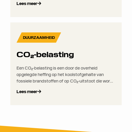
Lees meer
chain. De CSDDD verschuift de
verantwoordelijkheid van ‘geen schade aanrichten’
in je eigen activiteiten naar het waarborgen dat je
gehele waardeketen voldoet aan minimale
duurzaamheids- en ethische normen. Dit omvat je
DUURZAAMHEID
aannemers, onderaannemers en externe
leveranciers.
CO₂-belasting
Een CO₂-belasting is een door de overheid
opgelegde heffing op het koolstofgehalte van
fossiele brandstoffen of op CO₂-uitstoot die wordt
gegenereerd door bepaalde activiteiten. Dit kan
Lees meer
van toepassing zijn op brandstofproducenten,
energiebedrijven, industriële fabrikanten of grote
transportoperators, afhankelijk van hoe de
nationale of regionale belasting is opgebouwd. Hoe
meer een bedrijf uitstoot, hoe meer het betaalt.