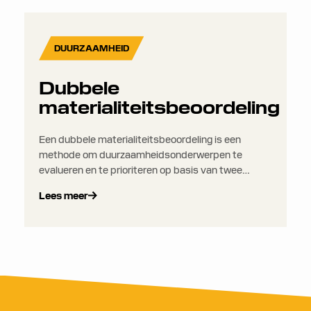
emissies op een consistente manier te vergelijken
en te rapporteren.
DUURZAAMHEID
Dubbele
materialiteitsbeoordeling
Een dubbele materialiteitsbeoordeling is een
methode om duurzaamheidsonderwerpen te
evalueren en te prioriteren op basis van twee
dimensies: financiële materialiteit en
Lees meer
impactmaterialiteit.