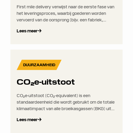
First mile delivery verwijst naar de eerste fase van
het leveringsproces, waarbij goederen worden
vervoerd van de oorsprong (bijv. een fabriek,
boerderij of leverancier) naar een
Lees meer
distributiecentrum, magazijn of fulfillmentfaciliteit.
DUURZAAMHEID
CO₂e-uitstoot
CO₂e-uitstoot (CO₂-equivalent) is een
standaardeenheid die wordt gebruikt om de totale
klimaatimpact van alle broeikasgassen (BKG) uit
te drukken in termen van de hoeveelheid CO₂ die
Lees meer
hetzelfde opwarmingseffect zou hebben. Dit
maakt het eenvoudiger om verschillende soorten