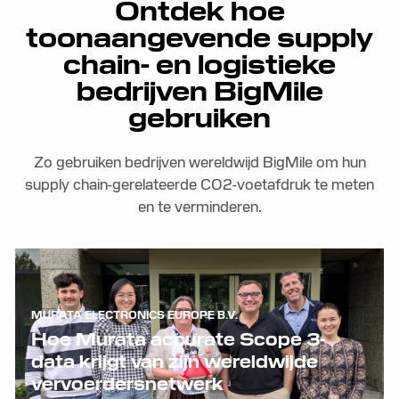
Ontdek hoe
toonaangevende supply
chain- en logistieke
bedrijven BigMile
gebruiken
Zo gebruiken bedrijven wereldwijd BigMile om hun
supply chain-gerelateerde CO2-voetafdruk te meten
en te verminderen.
MURATA ELECTRONICS EUROPE B.V.
Hoe Murata accurate Scope 3-
data krijgt van zijn wereldwijde
vervoerdersnetwerk