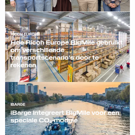
RICOH EUROPE
Hoe Ricoh Europe BigMile gebruikt
om verschillende
transportscenario's door te
rekenen
IBARGE
iBarge integreert BigMile voor een
speciale CO₂-module