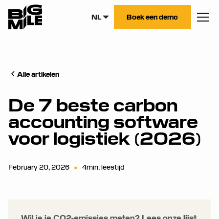
NL
Boek een demo
Alle artikelen
De 7 beste carbon
accounting software
voor logistiek (2026)
February 20, 2026
•
4
min. leestijd
Wil je je CO2-emissies meten? Lees onze lijst