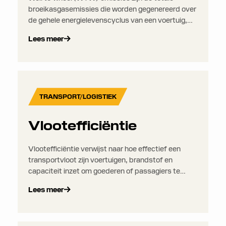
broeikasgasemissies die worden gegenereerd over
de gehele energielevenscyclus van een voertuig,
van de productie van de brandstof of elektriciteit
Lees meer
die het voertuig aandrijft tot het gebruik ervan voor
transport. Het combineert upstream- en
downstreamemissies om een volledig beeld te
geven van de milieu-impact van een voertuig.
TRANSPORT/LOGISTIEK
Vlootefficiëntie
Vlootefficiëntie verwijst naar hoe effectief een
transportvloot zijn voertuigen, brandstof en
capaciteit inzet om goederen of passagiers te
vervoeren. Het houdt rekening met factoren zoals
Lees meer
kosten, brandstofverbruik, emissies en
serviceniveaus.