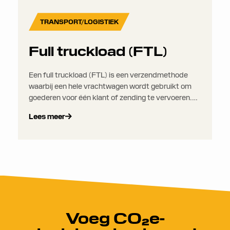
TRANSPORT/LOGISTIEK
Full truckload (FTL)
Een full truckload (FTL) is een verzendmethode
waarbij een hele vrachtwagen wordt gebruikt om
goederen voor één klant of zending te vervoeren.
De vrachtwagen wordt gevuld met één lading die
Lees meer
van één herkomst naar één bestemming wordt
vervoerd, zonder samenvoeging met ladingen van
andere verladers.
Voeg CO₂e-