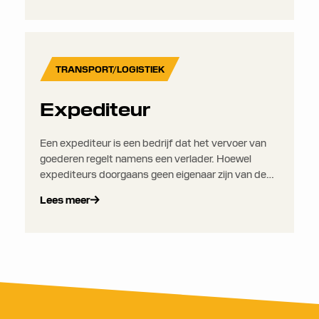
maakt het eenvoudiger om verschillende soorten
emissies op een consistente manier te vergelijken
en te rapporteren.
TRANSPORT/LOGISTIEK
Expediteur
Een expediteur is een bedrijf dat het vervoer van
goederen regelt namens een verlader. Hoewel
expediteurs doorgaans geen eigenaar zijn van de
transportvoertuigen of -schepen, coordineren ze
Lees meer
het volledige verzendproces via een wereldwijd
netwerk van vervoerders, douane-agenten en
magazijnen.