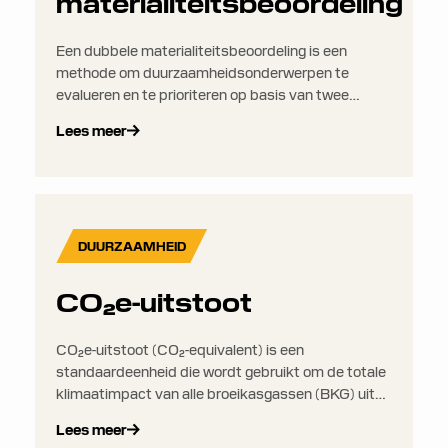
materialiteitsbeoordeling
Een dubbele materialiteitsbeoordeling is een
methode om duurzaamheidsonderwerpen te
evalueren en te prioriteren op basis van twee
dimensies: financiële materialiteit en
Lees meer
impactmaterialiteit.
DUURZAAMHEID
CO₂e-uitstoot
CO₂e-uitstoot (CO₂-equivalent) is een
standaardeenheid die wordt gebruikt om de totale
klimaatimpact van alle broeikasgassen (BKG) uit
te drukken in termen van de hoeveelheid CO₂ die
Lees meer
hetzelfde opwarmingseffect zou hebben. Dit