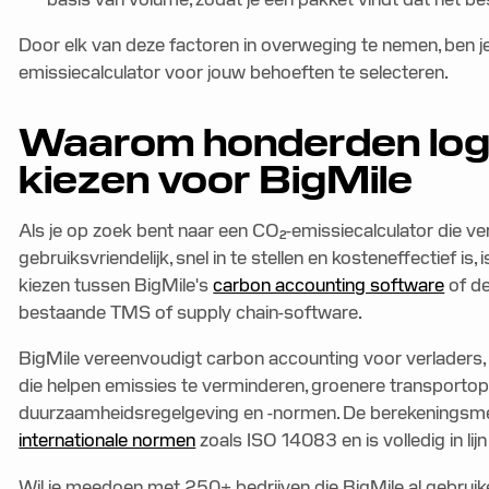
Door elk van deze factoren in overweging te nemen, ben 
emissiecalculator voor jouw behoeften te selecteren.
Waarom honderden logi
kiezen voor BigMile
Als je op zoek bent naar een CO₂-emissiecalculator die v
gebruiksvriendelijk, snel in te stellen en kosteneffectief i
kiezen tussen BigMile's
carbon accounting software
of d
bestaande TMS of supply chain-software.
BigMile vereenvoudigt carbon accounting voor verladers, lo
die helpen emissies te verminderen, groenere transportop
duurzaamheidsregelgeving en -normen. De berekeningsm
internationale normen
zoals ISO 14083 en is volledig in l
Wil je meedoen met 250+ bedrijven die BigMile al gebrui