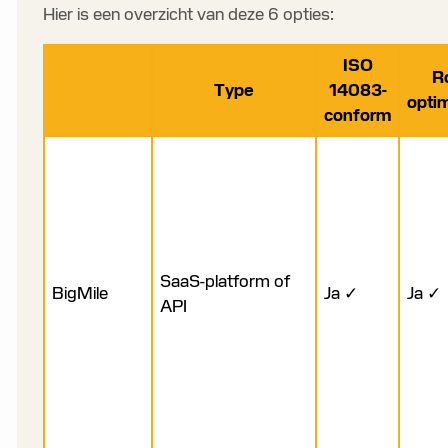
Hier is een overzicht van deze 6 opties:
ISO
R
Type
14083-
optim
conform
SaaS-platform of
BigMile
Ja ✓
Ja ✓
API