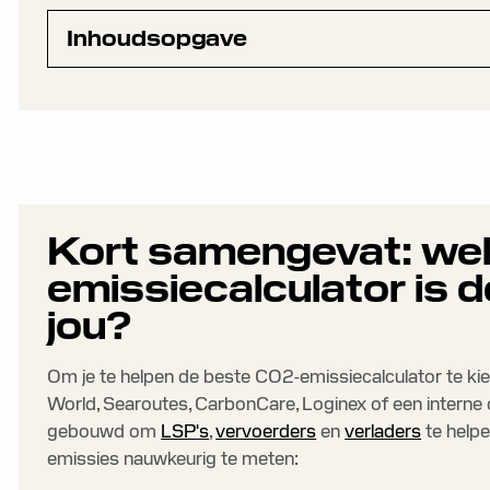
Inhoudsopgave
De beste CO2-emissiecalculators voor transport en
Hoe kies je de beste CO2-emissiecalculator voor jou
Waarom honderden logistiekbedrijven kiezen voor Big
1. BigMile
2. EcoTransIT World
Kort samengevat: we
3. Searoutes
emissiecalculator is d
4. CarbonCare
jou?
5. Loginex
Om je te helpen de beste CO2-emissiecalculator te kieze
6. Interne oplossing
World, Searoutes, CarbonCare, Loginex of een interne o
gebouwd om
LSP's
,
vervoerders
en
verladers
te helpe
emissies nauwkeurig te meten: