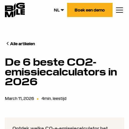
NL
Boek een demo
Alle artikelen
De 6 beste CO2-
emissiecalculators in
2026
March 11, 2026
•
4
min. leestijd
Ontdek welke CO₂e-emissiecalculator het