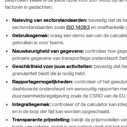
factoren in gedachten:
Naleving van sectorstandaarden:
bevestig dat de b
sectorstandaarden zoals
ISO 14083
en onafhankelijk g
Gebruiksgemak:
vraag een demo aan van de calculator
gebruiken is voor teams.
Nauwkeurigheid van gegevens:
controleer hoe gege
primaire gegevens van transportlegs ondersteunt (het
Geschiktheid voor jouw activiteiten:
bevestig dat he
granulariteit biedt die je nodig hebt.
Rapportagemogelijkheden:
controleer of het geaut
dashboards ondersteunt om eenvoudig rapporten met 
duurzaamheidsregelgeving zoals de CSRD van de EU.
Integratiegemak:
controleer of de calculator kan in
en in de loop der tijd kan worden opgeschaald.
Transparante prijsstelling:
bekijk de prijsmodellen van
basis van volume, zodat je een pakket vindt dat het best