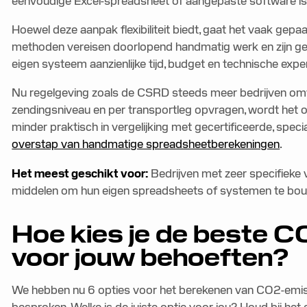
eenvoudige Excel-spreadsheet of aangepaste software is
Hoewel deze aanpak flexibiliteit biedt, gaat het vaak gep
methoden vereisen doorlopend handmatig werk en zijn gev
eigen systeem aanzienlijke tijd, budget en technische exp
Nu regelgeving zoals de CSRD steeds meer bedrijven om
zendingsniveau en per transportleg opvragen, wordt het 
minder praktisch in vergelijking met gecertificeerde, sp
overstap van handmatige spreadsheetberekeningen
.
Het meest geschikt voor:
Bedrijven met zeer specifieke 
middelen om hun eigen spreadsheets of systemen te bo
Hoe kies je de beste C
voor jouw behoeften?
We hebben nu 6 opties voor het berekenen van CO2-emissi
besproken. Welke is de juiste optie voor jou? Houd bij het