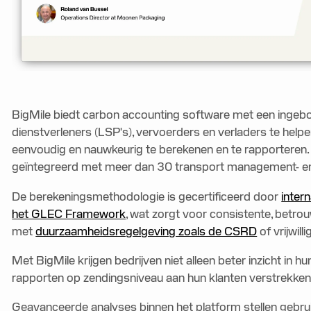
BigMile biedt carbon accounting software met een ingebo
dienstverleners (LSP's), vervoerders en verladers te help
eenvoudig en nauwkeurig te berekenen en te rapporteren.
geïntegreerd met meer dan 30 transport management- en
De berekeningsmethodologie is gecertificeerd door
inter
het GLEC Framework
, wat zorgt voor consistente, betr
met
duurzaamheidsregelgeving zoals de CSRD
of vrijwil
Met BigMile krijgen bedrijven niet alleen beter inzicht in
rapporten op zendingsniveau aan hun klanten verstrekke
Geavanceerde analyses binnen het platform stellen gebrui