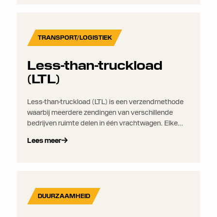
materialen.
TRANSPORT/LOGISTIEK
Less-than-truckload
(LTL)
Less-than-truckload (LTL) is een verzendmethode
waarbij meerdere zendingen van verschillende
bedrijven ruimte delen in één vrachtwagen. Elke
verlader betaalt alleen voor het deel van de
Lees meer
oplegger dat zijn vracht inneemt, wat het een
kosteneffectieve optie maakt voor kleinere
ladingen.
DUURZAAMHEID