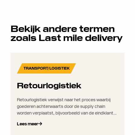
Bekijk andere termen
zoals
Last mile delivery
TRANSPORT/LOGISTIEK
Retourlogistiek
Retourlogistiek verwijst naar het proces waarbij
goederen achterwaarts door de supply chain
worden verplaatst, bijvoorbeeld van de eindklant
terug naar de verkoper, fabrikant of recycler. Het
Lees meer
omvat doorgaans retouren, reparaties, recycling,
hergebruik of verwijdering van producten en