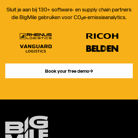
Sluit je aan bij 130+ software- en supply chain partners
die BigMile gebruiken voor CO₂e-emissieanalytics.
Book your free demo