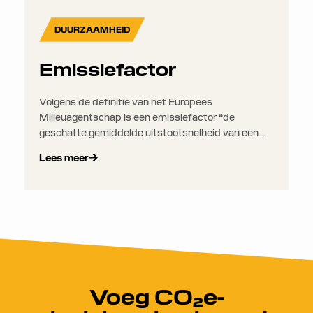
DUURZAAMHEID
Emissiefactor
Volgens de definitie van het Europees
Milieuagentschap is een emissiefactor “de
geschatte gemiddelde uitstootsnelheid van een
bepaalde verontreinigende stof voor een bepaalde
Lees meer
bron, ten opzichte van eenheden activiteit”.
Emissiefactoren kwantificeren in essentie de
hoeveelheid BKG-emissies die worden
geproduceerd per eenheid activiteit, zoals
brandstofverbruik, gereden afstand of gewicht
van de vracht.
Voeg CO₂e-