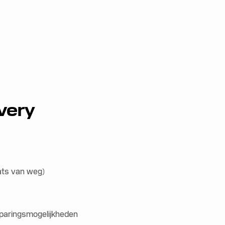
ivery
aats van weg)
sparingsmogelijkheden