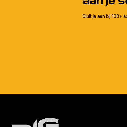
aan je 
Sluit je aan bij 130+