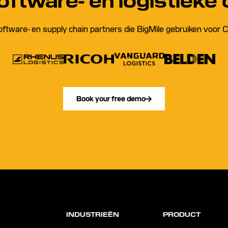
software- en logistieke 
 software- en supply chain partners die BigMile gebruiken voor 
Book your free demo
INDUSTRIEËN
PRODUCT