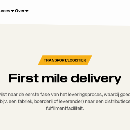
urces
Over
TRANSPORT/LOGISTIEK
First mile delivery
rwijst naar de eerste fase van het leveringsproces, waarbij g
ijv. een fabriek, boerderij of leverancier) naar een distributie
fulfillmentfaciliteit.