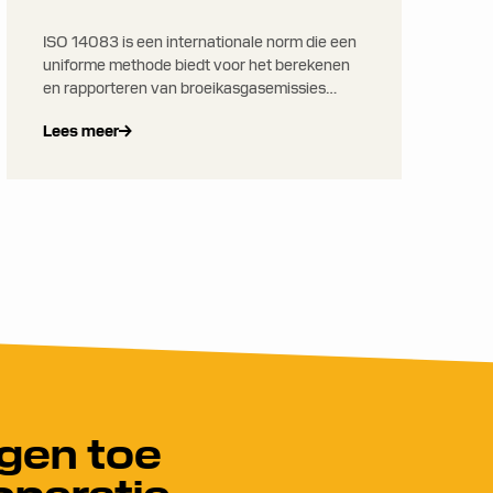
ISO 14083 is een internationale norm die een
uniforme methode biedt voor het berekenen
en rapporteren van broeikasgasemissies
(BKG) uit transport- en logistiekactiviteiten.
Lees meer
Het biedt een consistent raamwerk voor
emissieberekening over alle transportmodi
voor goederenvervoer.
gen toe