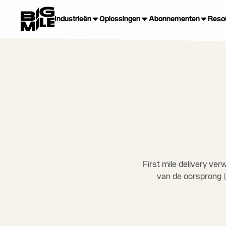
Industrieën
Oplossingen
Abonnementen
Reso
First mile delivery ve
van de oorsprong (b