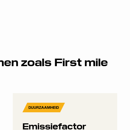
men zoals
First mile
DUURZAAMHEID
Emissiefactor