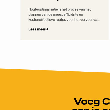
Routeoptimalisatie is het proces van het
plannen van de meest efficiënte en
kosteneffectieve routes voor het vervoer van
goederen. Hierbij worden variabelen zoals
Lees meer
afstand, verkeer, tijdvensters,
brandstofverbruik, voertuigcapaciteit en
klantlocaties meegenomen om rijtijden,
levertijden en emissies te verminderen.
Voeg C