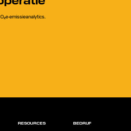
operatie
CO₂e-emissieanalytics.
RESOURCES
BEDRIJF