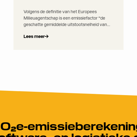
Volgens de definitie van het Europees
Milieuagentschap is een emissiefactor “de
geschatte gemiddelde uitstootsnelheid van
een bepaalde verontreinigende stof voor een
Lees meer
bepaalde bron, ten opzichte van eenheden
activiteit”. Emissiefactoren kwantificeren in
essentie de hoeveelheid BKG-emissies die
worden geproduceerd per eenheid activiteit,
zoals brandstofverbruik, gereden afstand of
gewicht van de vracht.
O₂e-emissieberekenin