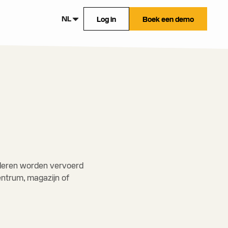
NL
Log in
Boek een demo
oederen worden vervoerd
centrum, magazijn of