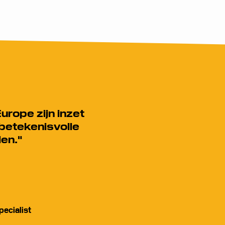
rope zijn inzet
 betekenisvolle
en."
ecialist