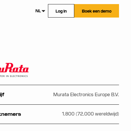
NL
Log in
Boek een demo
Murata Electronics Europe B.V.
jf
1.800 (72.000 wereldwijd)
knemers