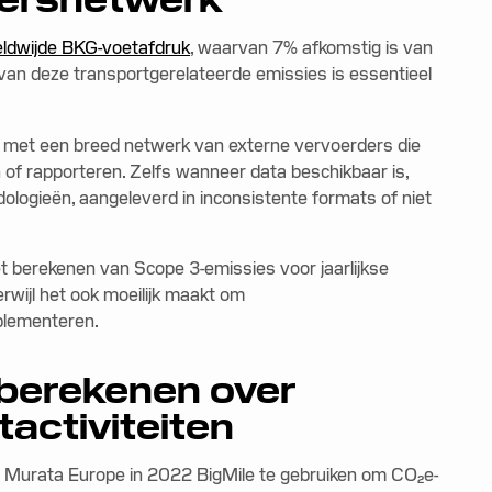
eldwijde BKG-voetafdruk
, waarvan 7% afkomstig is van
van deze transportgerelateerde emissies is essentieel
t met een breed netwerk van externe vervoerders die
 of rapporteren. Zelfs wanneer data beschikbaar is,
logieën, aangeleverd in inconsistente formats of niet
et berekenen van Scope 3-emissies voor jaarlijkse
wijl het ook moeilijk maakt om
mplementeren.
 berekenen over
activiteiten
 Murata Europe in 2022 BigMile te gebruiken om CO₂e-