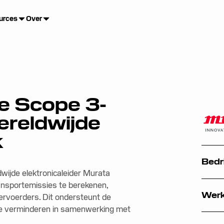
urces
Over
e Scope 3-
wereldwijde
k
Bedri
wijde elektronicaleider Murata
ransportemissies te berekenen,
Wer
vervoerders. Dit ondersteunt de
te verminderen in samenwerking met