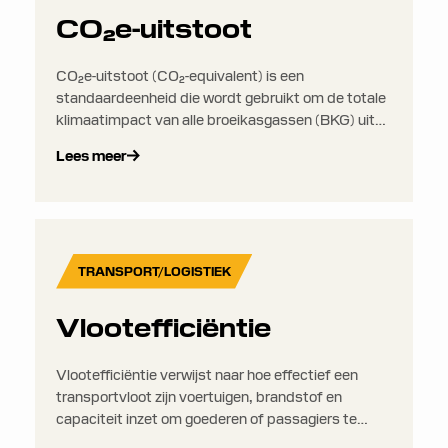
CO₂e-uitstoot
CO₂e-uitstoot (CO₂-equivalent) is een
standaardeenheid die wordt gebruikt om de totale
klimaatimpact van alle broeikasgassen (BKG) uit
te drukken in termen van de hoeveelheid CO₂ die
Lees meer
hetzelfde opwarmingseffect zou hebben. Dit
maakt het eenvoudiger om verschillende soorten
emissies op een consistente manier te vergelijken
en te rapporteren.
TRANSPORT/LOGISTIEK
Vlootefficiëntie
Vlootefficiëntie verwijst naar hoe effectief een
transportvloot zijn voertuigen, brandstof en
capaciteit inzet om goederen of passagiers te
vervoeren. Het houdt rekening met factoren zoals