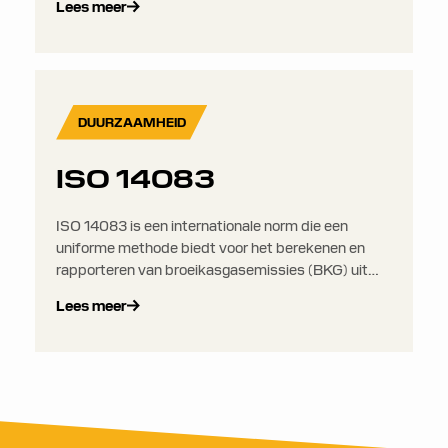
Lees meer
kosten, brandstofverbruik, emissies en
serviceniveaus.
DUURZAAMHEID
ISO 14083
ISO 14083 is een internationale norm die een
uniforme methode biedt voor het berekenen en
rapporteren van broeikasgasemissies (BKG) uit
transport- en logistiekactiviteiten. Het biedt een
Lees meer
consistent raamwerk voor emissieberekening over
alle transportmodi voor goederenvervoer.